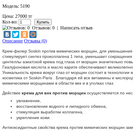
Модель: 5190
Цена: 27000 тг
Кол-во:
Отзывов: 0
|
Написать отзыв
Описание
Отзывы (0)
Крем-филер Soskin против мимических морщин, для уменьшения мо
стимулирует синтез проколлагена 1 типа, уменьшает сокращени
центеллы азиатской крема под глаза от морщин значительно повы
Гиалуроновая кислота и масло карите обеспечивают великолепно
Уникальность крема вокруг глаз от морщин состоит в технологи
косметика от Soskin-Paris . Благодаря ей все витамины и кисло
мимическими морщинами в области век и в уголках глаз.
Действие
крема для век против морщин
осуществляется по нес
увлажнение,
восстановление водного и липидного обмена,
стимуляция выработки коллагена,
укрепление кожи.
Антиоксидантные свойства крема против мимических морщин зам