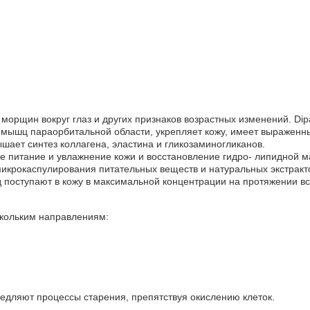
рщин вокруг глаз и других признаков возрастных изменений. Dipal
я мышц параорбитальной области, укрепляет кожу, имеет выражен
шает синтез коллагена, эластина и гликозаминогликанов.
е питание и увлажнение кожи и восстановление гидро- липидной м
и микрокаспулирования питательных веществ и натуральных экстра
род поступают в кожу в максимальной концентрации на протяжении в
кольким направлениям:
едляют процессы старения, препятствуя окислению клеток.