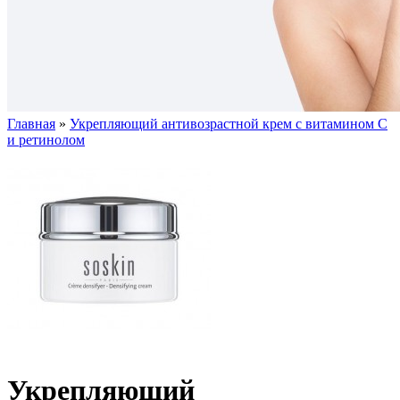
Главная
»
Укрепляющий антивозрастной крем с витамином С
и ретинолом
Укрепляющий