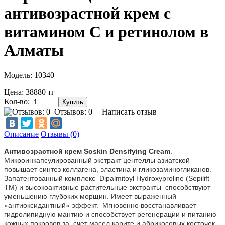
антивозрастной крем с
витамином С и ретинолом в
Алматы
Модель: 10340
Цена: 38880 тг
Кол-во:
Отзывов: 0
|
Написать отзыв
Описание
Отзывы (0)
Антивозрастной крем Soskin Densifying Cream
.
Микроинкапсулированный экстракт центеллы азиатской
повышает синтез коллагена, эластина и гликозаминогликанов.
Запатентованный комплекс Dipalmitoyl Hydroxyprolinе (Sepilift
TM) и высокоактивные растительные экстракты способствуют
уменьшению глубоких морщин. Имеет выраженный
«антиоксидантный» эффект. Мгновенно восстанавливает
гидролипидную мантию и способствует регенерации и питанию
кожных покровов за счет масел карите и абрикосовых косточек.